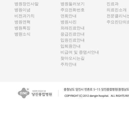
병원장인사말
병원둘러보기
진료과
병원이념
주요전화번호
의료진소개
비전과가치
면회안내
전문클리닉
병원연혁
병원사진
주요진단의
병원특징
외래진료안내
병원소식
응급진료안내
입원진료안내
입퇴원안내
비급여 및 증명서안내
찾아오시는길
주차안내