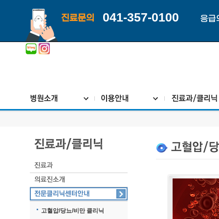
041-357-0100
진료문의
응급
고혈압/당뇨/비만 클리닉