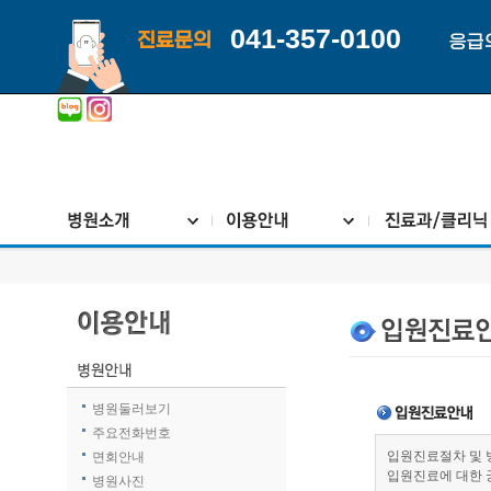
041-357-0100
진료문의
응급
병원둘러보기
주요전화번호
입원진료절차 및 
면회안내
입원진료에 대한 
병원사진