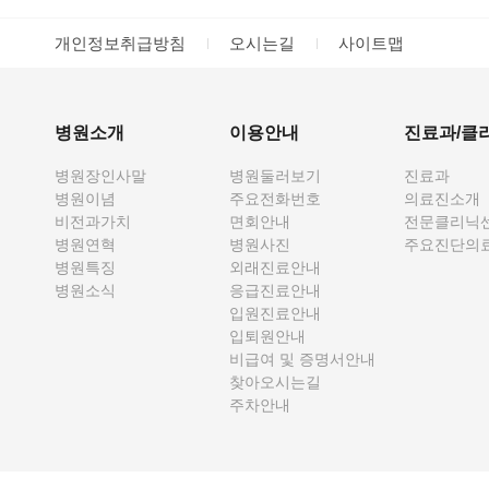
개인정보취급방침
오시는길
사이트맵
병원소개
이용안내
진료과/클
병원장인사말
병원둘러보기
진료과
병원이념
주요전화번호
의료진소개
비전과가치
면회안내
전문클리닉
병원연혁
병원사진
주요진단의
병원특징
외래진료안내
병원소식
응급진료안내
입원진료안내
입퇴원안내
비급여 및 증명서안내
찾아오시는길
주차안내