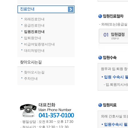
외래진료안내
- 외래(또는)응급
응급진료안내
입원진료안내
입퇴원안내
비급여및증명서안내
대리처방안내
원무과 입.퇴원 
찾아오시는길
입원 수속시 
주차안내
- 입.퇴원지시서
외래 간호사실 또
· 평일상담 : 오전 8:30 ~ 오후 17:30
입원수속시 필
· 점심시간 : 오후 12:30 ~ 13: 30