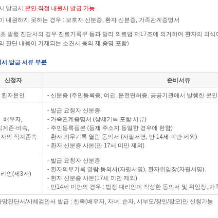
명서 발급시
본인 직접 내원시 발급 가능
인이 내원하지 못하는 경우 : 보호자 신분증, 환자 신분증, 가족관계증명서
 최초 발행 진단서의 경우 진료기록부 등과 달리 의료법 제17조에 의거하여 환자의 의식
의 진단 내용이 기재되는 소견서 등의 제 증명 포함)
증명서 발급 서류 부분
신청자
준비서류
환자본인
- 신분증 (주민등록증, 여권, 운전면허증, 공공기관에서 발행한 본인
- 발급 요청자 신분증
배우자,
- 가족관계증명서 (상세기록 포함 서류)
직계존·비속,
- 주민등록등본 (등제 주소지 동일한 경우에 한함)
자의 직계존속
- 환자 의무기록 열람 동의서 (자필서명, 만 14세 미만 제외)
- 환자 신분증 사본(만 17세 미만 제외)
- 발급 요청자 신분증
- 환자의무기록 열람 동의서(자필서명), 환자위임장(자필서명),
리인(제3자)
- 환자 신분증 사본(17세 미만 제외)
- 만14세 미만의 경우 : 법정 대리인이 작성한 동의서 및 위임장, 
, 사망진단서/사체검안서 발급 : 친족(배우자, 자녀. 손자, 시부모/장인/장모)만 신청가능