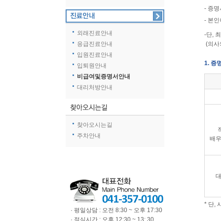
- 증
- 본
외래진료안내
-단,
응급진료안내
(의사
입원진료안내
1. 
입퇴원안내
비급여및증명서안내
대리처방안내
찾아오시는길
주차안내
배우
대
* 단
· 평일상담 : 오전 8:30 ~ 오후 17:30
· 점심시간 : 오후 12:30 ~ 13: 30