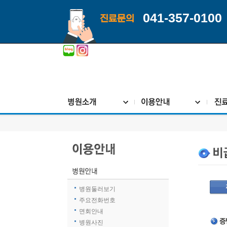
041-357-0100
진료문의
병원둘러보기
주요전화번호
면회안내
병원사진